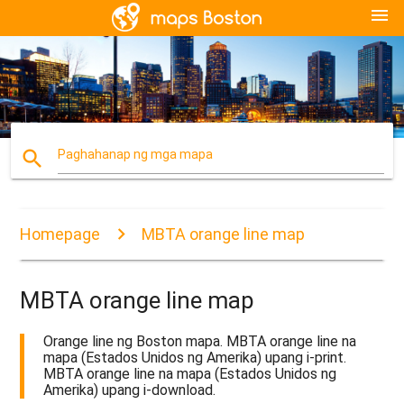
menu
search
Paghahanap ng mga mapa
Homepage
MBTA orange line map
MBTA orange line map
Orange line ng Boston mapa. MBTA orange line na
mapa (Estados Unidos ng Amerika) upang i-print.
MBTA orange line na mapa (Estados Unidos ng
Amerika) upang i-download.