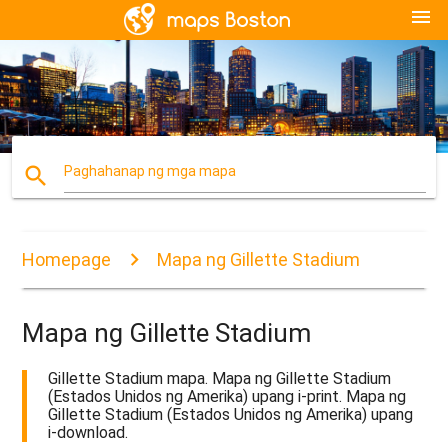
menu
search
Paghahanap ng mga mapa
Homepage
Mapa ng Gillette Stadium
Mapa ng Gillette Stadium
Gillette Stadium mapa. Mapa ng Gillette Stadium
(Estados Unidos ng Amerika) upang i-print. Mapa ng
Gillette Stadium (Estados Unidos ng Amerika) upang
i-download.