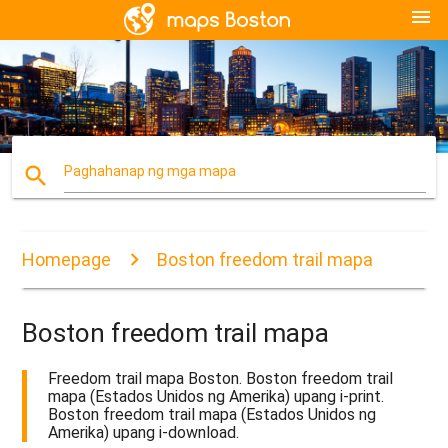
menu
search
Paghahanap ng mga mapa
Homepage
Boston freedom trail mapa
Boston freedom trail mapa
Freedom trail mapa Boston. Boston freedom trail
mapa (Estados Unidos ng Amerika) upang i-print.
Boston freedom trail mapa (Estados Unidos ng
Amerika) upang i-download.