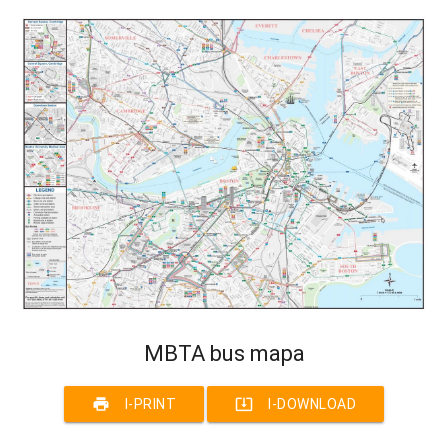
MBTA bus mapa
print
system_update_alt
I-PRINT
I-DOWNLOAD